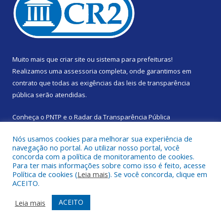
Muito mais que
criar site
ou
sistema para prefeituras
!
Realizamos uma
assessoria
completa, onde garantimos em
contrato que todas as exigências das
leis de transparência
pública
serão atendidas.
Conheça o
PNTP
e o
Radar da Transparência Pública
Nós usamos cookies para melhorar sua experiência de
navegação no portal. Ao utilizar nosso portal, você
concorda com a política de monitoramento de cookies.
Para ter mais informações sobre como isso é feito, acesse
Todos os direitos reservados a Prefeitura Municipal de Santa
Política de cookies (
Leia mais
). Se você concorda, clique em
Izabel do Pará.
ACEITO.
Mapa do Site
Acessar Área Administrativa
ACEITO
Leia mais
Acessar Webmail