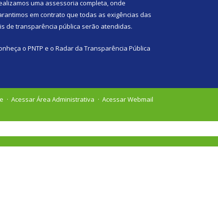
ealizamos uma
assessoria
completa, onde
arantimos em contrato que todas as exigências das
eis de transparência pública
serão atendidas.
onheça o
PNTP
e o
Radar da Transparência Pública
te
Acessar Área Administrativa
Acessar Webmail