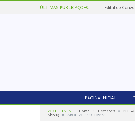
ÚLTIMAS PUBLICAÇÕES:
Edital de Convo
PÁGINA INICIAL
O
»
»
VOCÊ ESTÁ EM:
Home
Licitações
PREGÃO
»
Abreu)
ARQUIVO_1593109159