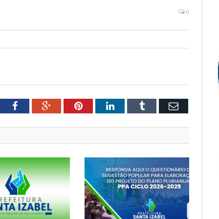
0
tter
Facebook
Google+
Pinterest
LinkedIn
Tumblr
Email