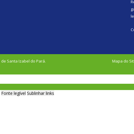
R
g
l
C
 de Santa Izabel do Pará.
Mapa do Si
Fonte legível
Sublinhar links