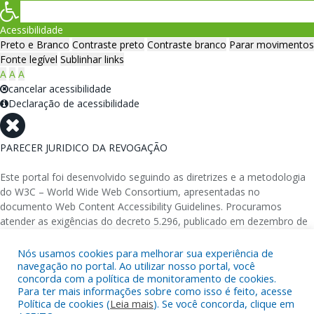
Acessibilidade
Preto e Branco
Contraste preto
Contraste branco
Parar movimentos
Fonte legível
Sublinhar links
A
A
A
cancelar acessibilidade
Declaração de acessibilidade
PARECER JURIDICO DA REVOGAÇÃO
Este portal foi desenvolvido seguindo as diretrizes e a metodologia
do W3C – World Wide Web Consortium, apresentadas no
documento Web Content Accessibility Guidelines. Procuramos
atender as exigências do decreto 5.296, publicado em dezembro de
2004, que torna obrigatória a acessibilidade nos portais e sítios
eletrônicos da administração pública na rede mundial de
Nós usamos cookies para melhorar sua experiência de
computadores para o uso das pessoas com necessidades especiais,
navegação no portal. Ao utilizar nosso portal, você
concorda com a política de monitoramento de cookies.
garantindo-lhes o pleno acesso aos conteúdos disponíveis.
Para ter mais informações sobre como isso é feito, acesse
Política de cookies (
Leia mais
). Se você concorda, clique em
Além de validações automáticas, foram realizados testes em