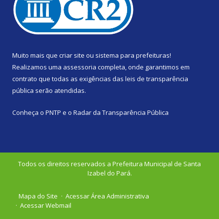
Muito mais que
criar site
ou
sistema para prefeituras
!
Realizamos uma
assessoria
completa, onde garantimos em
contrato que todas as exigências das
leis de transparência
pública
serão atendidas.
Conheça o
PNTP
e o
Radar da Transparência Pública
Todos os direitos reservados a Prefeitura Municipal de Santa
Izabel do Pará.
Mapa do Site
Acessar Área Administrativa
Acessar Webmail