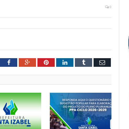
0
tter
Facebook
Google+
Pinterest
LinkedIn
Tumblr
Email