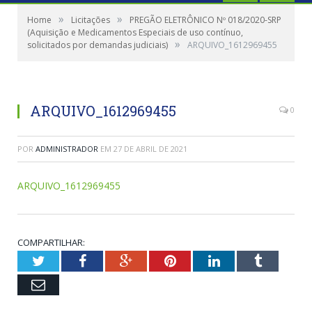
»
»
Home
Licitações
PREGÃO ELETRÔNICO Nº 018/2020-SRP
(Aquisição e Medicamentos Especiais de uso contínuo,
»
solicitados por demandas judiciais)
ARQUIVO_1612969455
ARQUIVO_1612969455
0
POR
ADMINISTRADOR
EM
27 DE ABRIL DE 2021
ARQUIVO_1612969455
COMPARTILHAR:
Twitter
Facebook
Google+
Pinterest
LinkedIn
Tumblr
Email