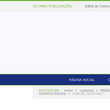
ÚLTIMAS PUBLICAÇÕES:
Edital de Convo
PÁGINA INICIAL
O
»
»
VOCÊ ESTÁ EM:
Home
Licitações
PREGÃ
»
ODONTOLÓGICOS)
PARECER_1616174627