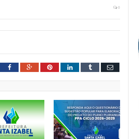
0
tter
Facebook
Google+
Pinterest
LinkedIn
Tumblr
Email