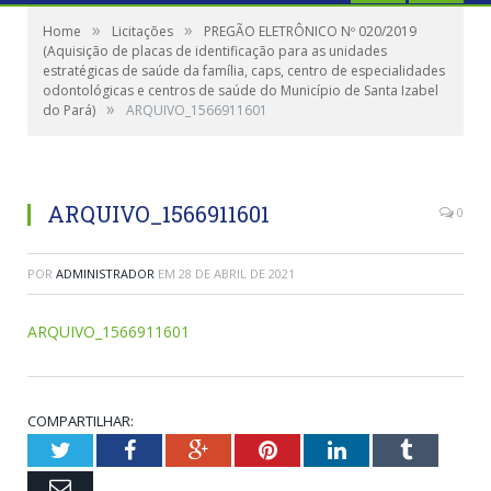
»
»
Home
Licitações
PREGÃO ELETRÔNICO Nº 020/2019
(Aquisição de placas de identificação para as unidades
estratégicas de saúde da família, caps, centro de especialidades
odontológicas e centros de saúde do Município de Santa Izabel
»
do Pará)
ARQUIVO_1566911601
ARQUIVO_1566911601
0
POR
ADMINISTRADOR
EM
28 DE ABRIL DE 2021
ARQUIVO_1566911601
COMPARTILHAR:
Twitter
Facebook
Google+
Pinterest
LinkedIn
Tumblr
Email