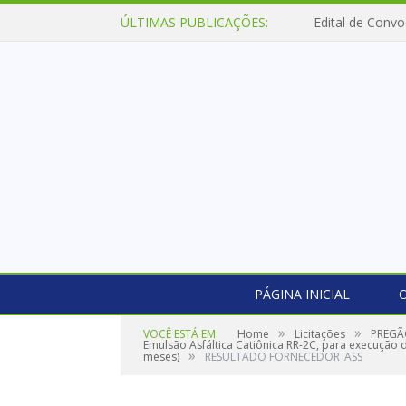
ÚLTIMAS PUBLICAÇÕES:
Edital de Convo
PÁGINA INICIAL
O
»
»
VOCÊ ESTÁ EM:
Home
Licitações
PREGÃO
Emulsão Asfáltica Catiônica RR-2C, para execução 
»
meses)
RESULTADO FORNECEDOR_ASS