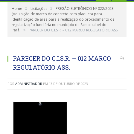
»
»
Home
Licitações
PREGÃO ELETRÔNICO Nº 022/2023
(Aquisição de marco de concreto com plaqueta para
identificação de área para a realização do procedimento de
regularização fundiária no município de Santa Izabel do
»
Pará)
PARECER DO C.I.S.R. – 012 MARCO REGULATÓRIO ASS.
PARECER DO C.I.S.R. – 012 MARCO
0
REGULATÓRIO ASS.
POR
ADMINISTRADOR
EM
13 DE OUTUBRO DE 2023