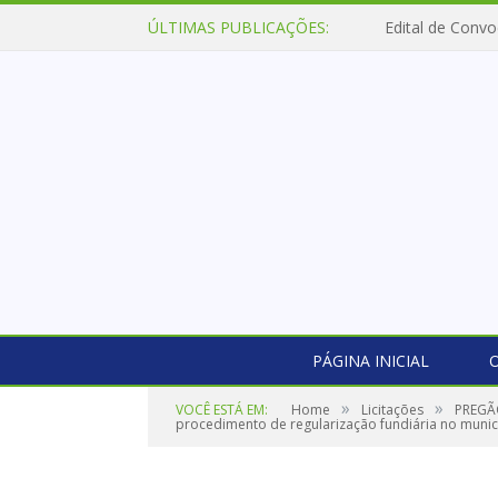
ÚLTIMAS PUBLICAÇÕES:
Edital de Convo
PÁGINA INICIAL
O
»
»
VOCÊ ESTÁ EM:
Home
Licitações
PREGÃO
procedimento de regularização fundiária no municí