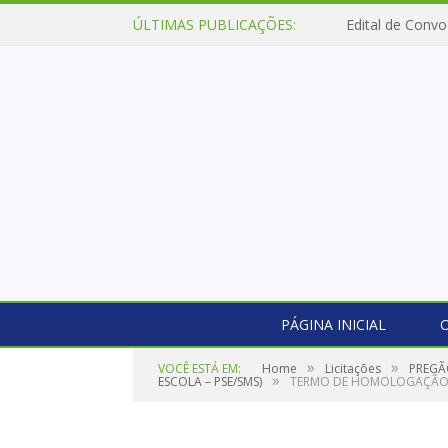
ÚLTIMAS PUBLICAÇÕES:
Edital de Convo
PÁGINA INICIAL
O
»
»
VOCÊ ESTÁ EM:
Home
Licitações
PREGÃ
»
ESCOLA – PSE/SMS)
TERMO DE HOMOLOGAÇÃ