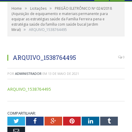
»
»
Home
Licitações
PREGÃO ELETRÔNICO Nº 024/2018
(Aquisição de equipamento e materiais permanente para
equipar as estratégias saúde da Família Ferreira pena e
estratégia saúde da família com saúde bucal Jardim
»
Miraí)
ARQUIVO_1538764495
ARQUIVO_1538764495
0
POR
ADMINISTRADOR
EM
13 DE MAIO DE 2021
ARQUIVO_1538764495
COMPARTILHAR:
Twitter
Facebook
Google+
Pinterest
LinkedIn
Tumblr
Email