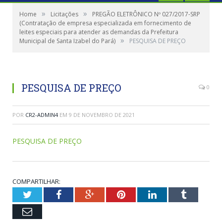
»
»
Home
Licitações
PREGÃO ELETRÔNICO Nº 027/2017-SRP
(Contratação de empresa especializada em fornecimento de
leites especiais para atender as demandas da Prefeitura
»
Municipal de Santa Izabel do Pará)
PESQUISA DE PREÇO
PESQUISA DE PREÇO
0
POR
CR2-ADMIN4
EM
9 DE NOVEMBRO DE 2021
PESQUISA DE PREÇO
COMPARTILHAR:
Twitter
Facebook
Google+
Pinterest
LinkedIn
Tumblr
Email