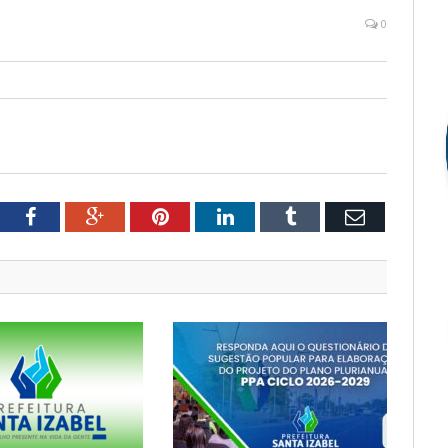
0
tter
Facebook
Google+
Pinterest
LinkedIn
Tumblr
Email