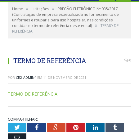
»
»
Home
Licitações
PREGÃO ELETRÔNICO Nº 035/2017
(Contratação de empresa especializada no fornecimento de
uniformes e rouparia para uso hospitalar, nas condições
»
contidas no termo de referência deste edital)
TERMO DE
REFERÊNCIA
TERMO DE REFERÊNCIA
0
POR
CR2-ADMIN4
EM
11 DE NOVEMBRO DE 2021
TERMO DE REFERÊNCIA
COMPARTILHAR:
Twitter
Facebook
Google+
Pinterest
LinkedIn
Tumblr
Email