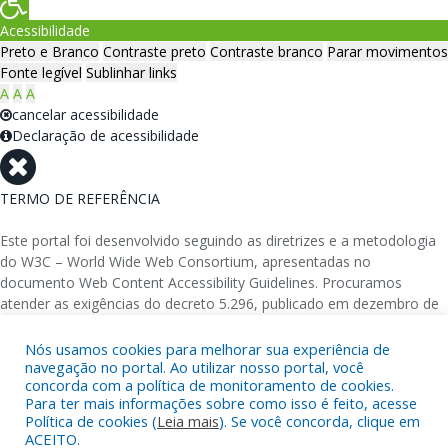
Acessibilidade
Preto e Branco
Contraste preto
Contraste branco
Parar movimentos
Fonte legível
Sublinhar links
A
A
A
cancelar acessibilidade
Declaração de acessibilidade
TERMO DE REFERÊNCIA
Este portal foi desenvolvido seguindo as diretrizes e a metodologia
do W3C – World Wide Web Consortium, apresentadas no
documento Web Content Accessibility Guidelines. Procuramos
atender as exigências do decreto 5.296, publicado em dezembro de
2004, que torna obrigatória a acessibilidade nos portais e sítios
eletrônicos da administração pública na rede mundial de
Nós usamos cookies para melhorar sua experiência de
computadores para o uso das pessoas com necessidades especiais,
navegação no portal. Ao utilizar nosso portal, você
concorda com a política de monitoramento de cookies.
garantindo-lhes o pleno acesso aos conteúdos disponíveis.
Para ter mais informações sobre como isso é feito, acesse
Política de cookies (
Leia mais
). Se você concorda, clique em
Além de validações automáticas, foram realizados testes em
ACEITO.