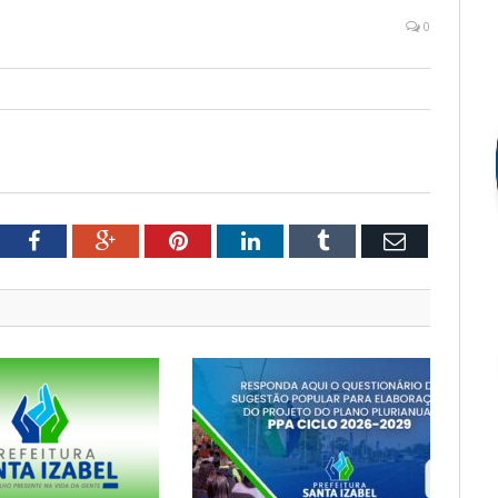
0
tter
Facebook
Google+
Pinterest
LinkedIn
Tumblr
Email