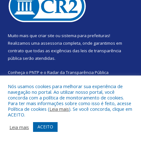
Muito mais que
criar site
ou
sistema para prefeituras
!
Realizamos uma
assessoria
completa, onde garantimos em
contrato que todas as exigências das
leis de transparência
pública
serão atendidas.
Conheça o
PNTP
e o
Radar da Transparência Pública
Nós usamos cookies para melhorar sua experiência de
navegação no portal. Ao utilizar nosso portal, você
concorda com a política de monitoramento de cookies.
Para ter mais informações sobre como isso é feito, acesse
Todos os direitos reservados a Prefeitura Municipal de Santa
Política de cookies (
Leia mais
). Se você concorda, clique em
Izabel do Pará.
ACEITO.
Mapa do Site
Acessar Área Administrativa
ACEITO
Leia mais
Acessar Webmail