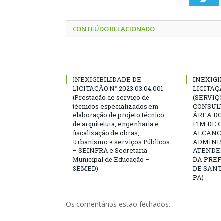
CONTEÚDO RELACIONADO
INEXIGIBILIDADE DE
INEXIGI
LICITAÇÃO N° 2023.03.04.001
LICITAÇÃ
(Prestação de serviço de
(SERVIÇ
técnicos especializados em
CONSULT
elaboração de projeto técnico
ÁREA DO
de arquitetura, engenharia e
FIM DE 
fiscalização de obras,
ALCANC
Urbanismo e serviços Públicos
ADMINIS
– SEINFRA e Secretaria
ATENDE
Municipal de Educação –
DA PRE
SEMED)
DE SANT
PA)
Os comentários estão fechados.