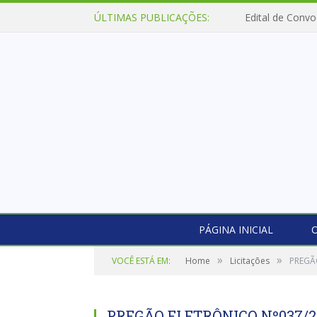
ÚLTIMAS PUBLICAÇÕES:
Edital de Convo
PÁGINA INICIAL
O
»
»
VOCÊ ESTÁ EM:
Home
Licitações
PREGÃO
PREGÃO ELETRÔNICO Nº037/20