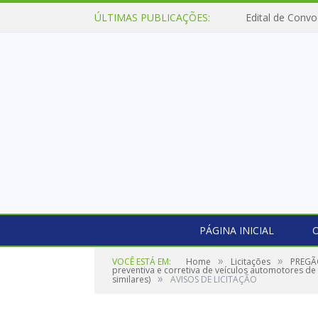
ÚLTIMAS PUBLICAÇÕES:
Edital de Convo
PÁGINA INICIAL
O
»
»
VOCÊ ESTÁ EM:
Home
Licitações
PREGÃO
preventiva e corretiva de veículos automotores d
»
similares)
AVISOS DE LICITAÇÃO