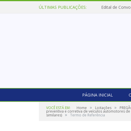
ÚLTIMAS PUBLICAÇÕES:
Edital de Convo
PÁGINA INICIAL
O
»
»
VOCÊ ESTÁ EM:
Home
Licitações
PREGÃO
preventiva e corretiva de veículos automotores d
»
similares)
Termo de Referência