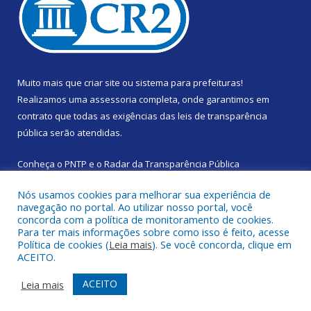
Muito mais que
criar site
ou
sistema para prefeituras
!
Realizamos uma
assessoria
completa, onde garantimos em
contrato que todas as exigências das
leis de transparência
pública
serão atendidas.
Conheça o
PNTP
e o
Radar da Transparência Pública
Nós usamos cookies para melhorar sua experiência de
navegação no portal. Ao utilizar nosso portal, você
concorda com a política de monitoramento de cookies.
Para ter mais informações sobre como isso é feito, acesse
Todos os direitos reservados a Prefeitura Municipal de Santa
Política de cookies (
Leia mais
). Se você concorda, clique em
Izabel do Pará.
ACEITO.
Mapa do Site
Acessar Área Administrativa
ACEITO
Leia mais
Acessar Webmail