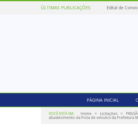
ÚLTIMAS PUBLICAÇÕES:
Edital de Convo
PÁGINA INICIAL
O
»
»
VOCÊ ESTÁ EM:
Home
Licitações
PREGÃO
abastecimento da frota de veículos da Prefeitura Mu