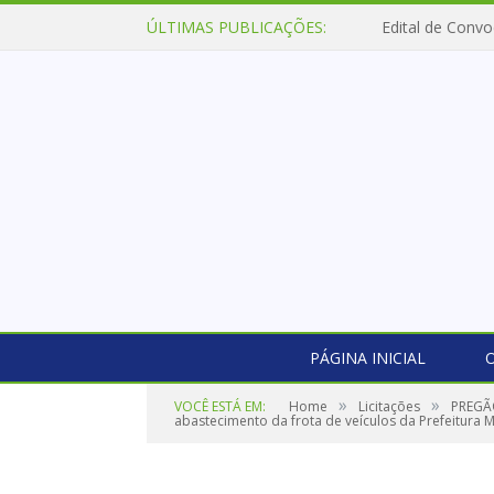
ÚLTIMAS PUBLICAÇÕES:
Edital de Convo
PÁGINA INICIAL
O
»
»
VOCÊ ESTÁ EM:
Home
Licitações
PREGÃO
abastecimento da frota de veículos da Prefeitura Mu