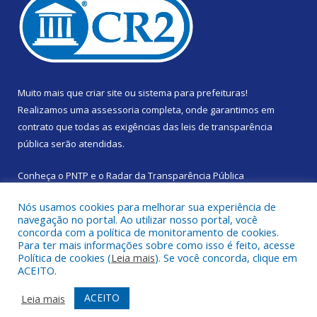
Muito mais que
criar site
ou
sistema para prefeituras
!
Realizamos uma
assessoria
completa, onde garantimos em
contrato que todas as exigências das
leis de transparência
pública
serão atendidas.
Conheça o
PNTP
e o
Radar da Transparência Pública
Nós usamos cookies para melhorar sua experiência de
navegação no portal. Ao utilizar nosso portal, você
concorda com a política de monitoramento de cookies.
Para ter mais informações sobre como isso é feito, acesse
Todos os direitos reservados a Prefeitura Municipal de Santa
Política de cookies (
Leia mais
). Se você concorda, clique em
Izabel do Pará.
ACEITO.
Mapa do Site
Acessar Área Administrativa
ACEITO
Leia mais
Acessar Webmail