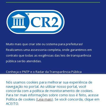
Muito mais que
criar site
ou
sistema para prefeituras
!
Realizamos uma
assessoria
completa, onde garantimos em
contrato que todas as exigências das
leis de transparência
pública
serão atendidas.
Conheça o
PNTP
e o
Radar da Transparência Pública
Nós usamos cookies para melhorar sua experiência de
navegação no portal. Ao utilizar nosso portal, você
concorda com a política de monitoramento de cookies.
Para ter mais informações sobre como isso é feito, acesse
Todos os direitos reservados a Prefeitura Municipal de Santa
Política de cookies (
Leia mais
). Se você concorda, clique em
Izabel do Pará.
ACEITO.