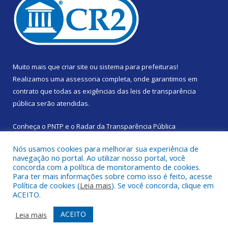
Muito mais que
criar site
ou
sistema para prefeituras
!
Realizamos uma
assessoria
completa, onde garantimos em
contrato que todas as exigências das
leis de transparência
pública
serão atendidas.
Conheça o
PNTP
e o
Radar da Transparência Pública
Nós usamos cookies para melhorar sua experiência de
navegação no portal. Ao utilizar nosso portal, você
concorda com a política de monitoramento de cookies.
Para ter mais informações sobre como isso é feito, acesse
Todos os direitos reservados a Prefeitura Municipal de Santa
Política de cookies (
Leia mais
). Se você concorda, clique em
Izabel do Pará.
ACEITO.
Mapa do Site
Acessar Área Administrativa
ACEITO
Leia mais
Acessar Webmail