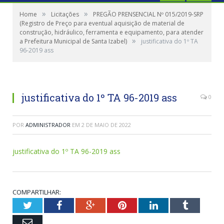
»
»
Home
Licitações
PREGÃO PRENSENCIAL Nº 015/2019-SRP
(Registro de Preço para eventual aquisição de material de
construção, hidráulico, ferramenta e equipamento, para atender
»
a Prefeitura Municipal de Santa Izabel)
justificativa do 1º TA
96-2019 ass
justificativa do 1º TA 96-2019 ass
0
POR
ADMINISTRADOR
EM
2 DE MAIO DE 2022
justificativa do 1º TA 96-2019 ass
COMPARTILHAR:
Twitter
Facebook
Google+
Pinterest
LinkedIn
Tumblr
Email