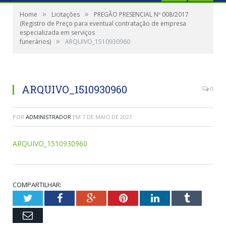
»
»
Home
Licitações
PREGÃO PRESENCIAL Nº 008/2017
(Registro de Preço para eventual contratação de empresa
especializada em serviços
»
funerários)
ARQUIVO_1510930960
ARQUIVO_1510930960
0
POR
ADMINISTRADOR
EM
7 DE MAIO DE 2021
ARQUIVO_1510930960
COMPARTILHAR:
Twitter
Facebook
Google+
Pinterest
LinkedIn
Tumblr
Email