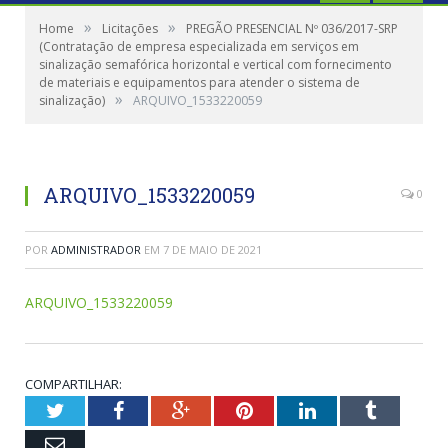
»
»
Home
Licitações
PREGÃO PRESENCIAL Nº 036/2017-SRP
(Contratação de empresa especializada em serviços em
sinalização semafórica horizontal e vertical com fornecimento
de materiais e equipamentos para atender o sistema de
»
sinalização)
ARQUIVO_1533220059
ARQUIVO_1533220059
0
POR
ADMINISTRADOR
EM
7 DE MAIO DE 2021
ARQUIVO_1533220059
COMPARTILHAR:
Twitter
Facebook
Google+
Pinterest
LinkedIn
Tumblr
Email