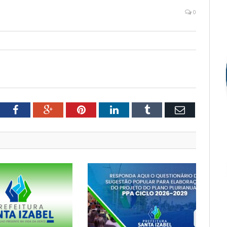
0
tter
Facebook
Google+
Pinterest
LinkedIn
Tumblr
Email