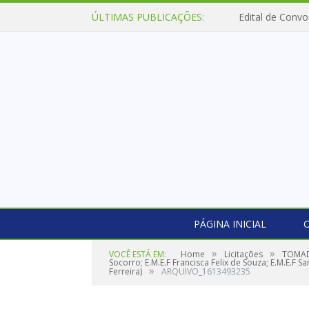
ÚLTIMAS PUBLICAÇÕES:
Edital de Convo
PÁGINA INICIAL
O
»
»
VOCÊ ESTÁ EM:
Home
Licitações
TOMADA
Socorro; E.M.E.F Francisca Felix de Souza; E.M.E.F 
»
Ferreira)
ARQUIVO_1613493235