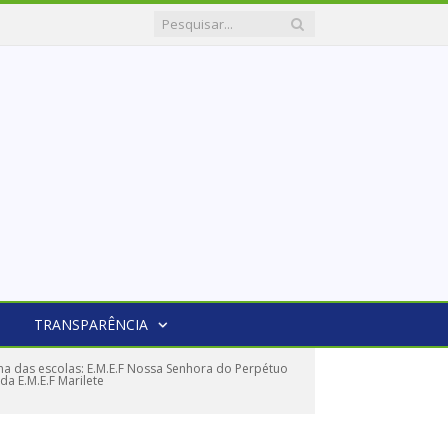
TRANSPARÊNCIA
 das escolas: E.M.E.F Nossa Senhora do Perpétuo
da E.M.E.F Marilete