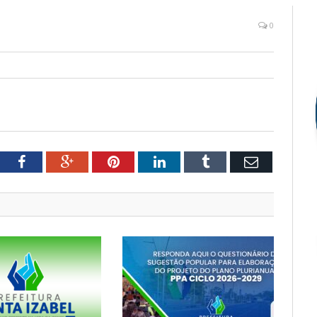
0
tter
Facebook
Google+
Pinterest
LinkedIn
Tumblr
Email