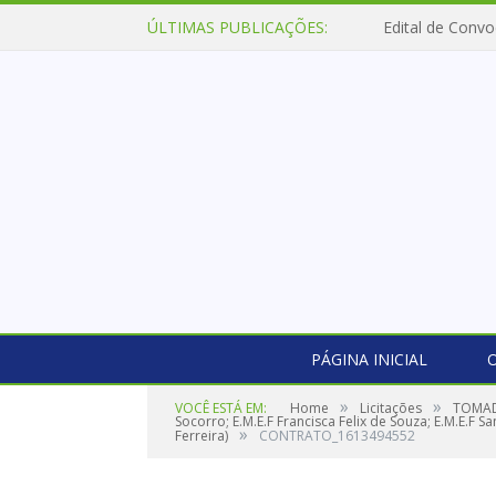
ÚLTIMAS PUBLICAÇÕES:
Edital de Convo
PÁGINA INICIAL
O
»
»
VOCÊ ESTÁ EM:
Home
Licitações
TOMADA
Socorro; E.M.E.F Francisca Felix de Souza; E.M.E.F 
»
Ferreira)
CONTRATO_1613494552