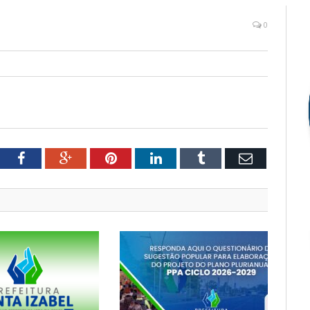
0
tter
Facebook
Google+
Pinterest
LinkedIn
Tumblr
Email