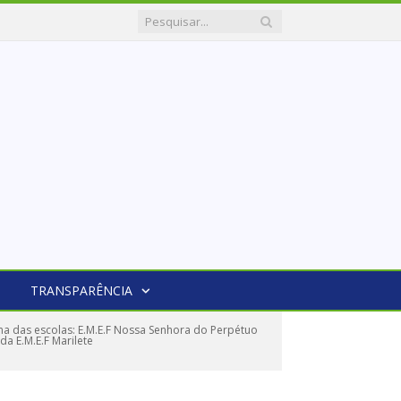
TRANSPARÊNCIA
 das escolas: E.M.E.F Nossa Senhora do Perpétuo
da E.M.E.F Marilete