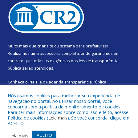
Muito mais que
criar site
ou
sistema para prefeituras
!
Realizamos uma
assessoria
completa, onde garantimos em
contrato que todas as exigências das
leis de transparência
pública
serão atendidas.
Conheça o
PNTP
e o
Radar da Transparência Pública
Nós usamos cookies para melhorar sua experiência de
navegação no portal. Ao utilizar nosso portal, você
concorda com a política de monitoramento de cookies.
Para ter mais informações sobre como isso é feito, acesse
Todos os direitos reservados a Prefeitura Municipal de Santa
Política de cookies (
Leia mais
). Se você concorda, clique em
Izabel do Pará.
ACEITO.
Mapa do Site
Acessar Área Administrativa
ACEITO
Leia mais