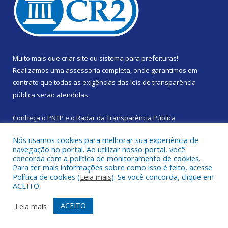
Muito mais que
criar site
ou
sistema para prefeituras
!
Realizamos uma
assessoria
completa, onde garantimos em
contrato que todas as exigências das
leis de transparência
pública
serão atendidas.
Conheça o
PNTP
e o
Radar da Transparência Pública
Nós usamos cookies para melhorar sua experiência de
navegação no portal. Ao utilizar nosso portal, você
concorda com a política de monitoramento de cookies.
Para ter mais informações sobre como isso é feito, acesse
Todos os direitos reservados a Prefeitura Municipal de Santa
Política de cookies (
Leia mais
). Se você concorda, clique em
Izabel do Pará.
ACEITO.
Mapa do Site
Acessar Área Administrativa
ACEITO
Leia mais
Acessar Webmail