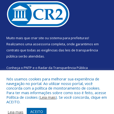
Muito mais que
criar site
ou
sistema para prefeituras
!
Realizamos uma
assessoria
completa, onde garantimos em
contrato que todas as exigências das
leis de transparência
pública
serão atendidas.
Conheça o
PNTP
e o
Radar da Transparência Pública
Nós usamos cookies para melhorar sua experiência de
navegação no portal. Ao utilizar nosso portal, você
concorda com a política de monitoramento de cookies.
Para ter mais informações sobre como isso é feito, acesse
Todos os direitos reservados a Prefeitura Municipal de Santa
Política de cookies (
Leia mais
). Se você concorda, clique em
Izabel do Pará.
ACEITO.
Mapa do Site
Acessar Área Administrativa
ACEITO
Leia mais