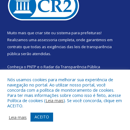
Muito mais que
criar site
ou
sistema para prefeituras
!
Realizamos uma
assessoria
completa, onde garantimos em
contrato que todas as exigências das
leis de transparência
pública
serão atendidas.
Conheça o
PNTP
e o
Radar da Transparência Pública
Nós usamos cookies para melhorar sua experiência de
navegação no portal. Ao utilizar nosso portal, você
concorda com a política de monitoramento de cookies.
Para ter mais informações sobre como isso é feito, acesse
Todos os direitos reservados a Prefeitura Municipal de Santa
Política de cookies (
Leia mais
). Se você concorda, clique em
Izabel do Pará.
ACEITO.
Mapa do Site
Acessar Área Administrativa
ACEITO
Leia mais
Acessar Webmail