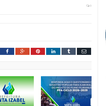
0
tter
Facebook
Google+
Pinterest
LinkedIn
Tumblr
Email