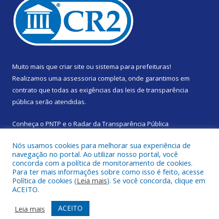
Muito mais que
criar site
ou
sistema para prefeituras
!
Realizamos uma
assessoria
completa, onde garantimos em
contrato que todas as exigências das
leis de transparência
pública
serão atendidas.
Conheça o
PNTP
e o
Radar da Transparência Pública
Nós usamos cookies para melhorar sua experiência de
navegação no portal. Ao utilizar nosso portal, você
concorda com a política de monitoramento de cookies.
Para ter mais informações sobre como isso é feito, acesse
Todos os direitos reservados a Prefeitura Municipal de Santa
Política de cookies (
Leia mais
). Se você concorda, clique em
Izabel do Pará.
ACEITO.
Mapa do Site
Acessar Área Administrativa
ACEITO
Leia mais
Acessar Webmail