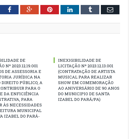
tter
Facebook
Google+
Pinterest
LinkedIn
Tumblr
Email
BILIDADE DE
INEXIGIBILIDADE DE
O Nº 2023.12.19.001
LICITAÇÃO Nº 2023.12.13.001
OS DE ASSESSORIA E
(CONTRATAÇÃO DE ARTISTA
ORIA JURÍDICA NA
MUSICAL PARA REALIZAR
 DIREITO PÚBLICO, A
SHOW EM COMEMORAÇÃO
CONTRIBUIR PARA O
AO ANIVERSÁRIO DE 90 ANOS
E DA ENFICIÊNCIA
DO MUNICIPIO DE SANTA
TRATIVA, PARA
IZABEL DO PARÁ/PA)
R ÀS NECESSIDADES
FEITURA MUNICIPAL
A IZABEL DO PARÁ-