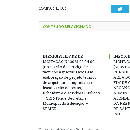
COMPARTILHAR:
Twi
CONTEÚDO RELACIONADO
INEXIGIBILIDADE DE
INEXIGI
LICITAÇÃO N° 2023.03.04.001
LICITAÇÃ
(Prestação de serviço de
(SERVIÇ
técnicos especializados em
CONSULT
elaboração de projeto técnico
ÁREA DO
de arquitetura, engenharia e
FIM DE 
fiscalização de obras,
ALCANC
Urbanismo e serviços Públicos
ADMINIS
– SEINFRA e Secretaria
ATENDE
Municipal de Educação –
DA PRE
SEMED)
DE SANT
PA)
Os comentários estão fechados.