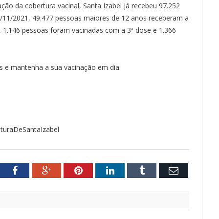
ão da cobertura vacinal, Santa Izabel já recebeu 97.252
10/11/2021, 49.477 pessoas maiores de 12 anos receberam a
, 1.146 pessoas foram vacinadas com a 3ª dose e 1.366
s e mantenha a sua vacinação em dia.
ituraDeSantaIzabel
tter
Facebook
Google+
Pinterest
LinkedIn
Tumblr
Email