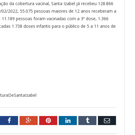
ção da cobertura vacinal, Santa Izabel já recebeu 128.866
25/02/2022, 55.075 pessoas maiores de 12 anos receberam a
, 11.189 pessoas foram vacinadas com a 3ª dose, 1.366
adas 1.738 doses infantis para o público de 5 a 11 anos de
ituraDeSantaIzabel
tter
Facebook
Google+
Pinterest
LinkedIn
Tumblr
Email