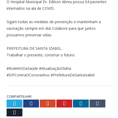
O Hospital Municipal Dr. Edilson Abreu possui 04 pacientes
internados na ala de COVID.
Sigam todas as medidas de prevenção e mantenham a
vacinação sempre em dia! Colabore para que juntos
possamos preservar vidas.
PREFEITURA DE SANTA IZABEL.
Trabalhar o presente, construir o futuro.
#BoletimDaSaúde #AtualizaçãoDiária
#SIPContraOCoronavírus #PrefeituraDeSantaIzabel
COMPARTILHAR:
Twitter
Facebook
Google+
Pinterest
LinkedIn
Tumblr
Email