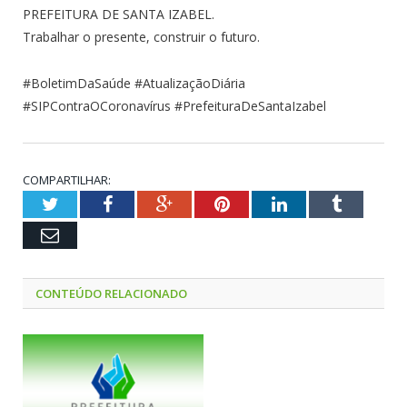
PREFEITURA DE SANTA IZABEL.
Trabalhar o presente, construir o futuro.
#BoletimDaSaúde #AtualizaçãoDiária
#SIPContraOCoronavírus #PrefeituraDeSantaIzabel
COMPARTILHAR:
Twitter
Facebook
Google+
Pinterest
LinkedIn
Tumblr
Email
CONTEÚDO RELACIONADO