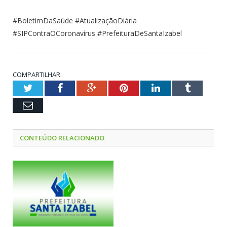
#BoletimDaSaúde #AtualizaçãoDiária
#SIPContraOCoronavírus #PrefeituraDeSantaIzabel
COMPARTILHAR:
Twitter
Facebook
Google+
Pinterest
LinkedIn
Tumblr
Email
CONTEÚDO RELACIONADO