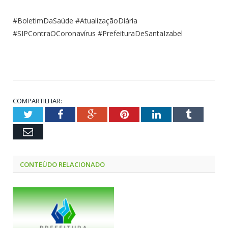
#BoletimDaSaúde #AtualizaçãoDiária
#SIPContraOCoronavírus #PrefeituraDeSantaIzabel
COMPARTILHAR:
Twitter
Facebook
Google+
Pinterest
LinkedIn
Tumblr
Email
CONTEÚDO RELACIONADO