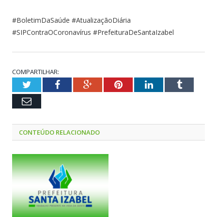
#BoletimDaSaúde #AtualizaçãoDiária
#SIPContraOCoronavírus #PrefeituraDeSantaIzabel
COMPARTILHAR:
Twitter
Facebook
Google+
Pinterest
LinkedIn
Tumblr
Email
CONTEÚDO RELACIONADO