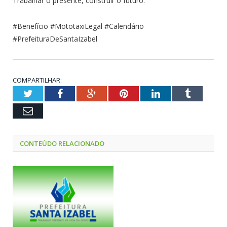
Trabalhar o presente, construir o futuro.
#Benefício #MototaxiLegal #Calendário
#PrefeituraDeSantaIzabel
COMPARTILHAR:
Twitter
Facebook
Google+
Pinterest
LinkedIn
Tumblr
Email
CONTEÚDO RELACIONADO