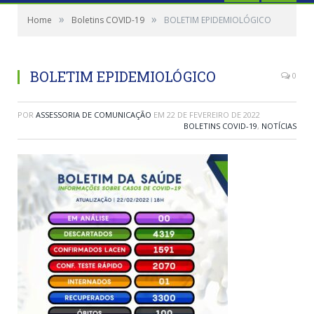
»
»
Home
Boletins COVID-19
BOLETIM EPIDEMIOLÓGICO
BOLETIM EPIDEMIOLÓGICO
0
POR
ASSESSORIA DE COMUNICAÇÃO
EM
22 DE FEVEREIRO DE 2022
BOLETINS COVID-19
,
NOTÍCIAS