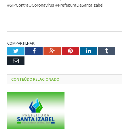
#SIPContraOCoronavírus #PrefeituraDeSantaIzabel
COMPARTILHAR:
Twitter
Facebook
Google+
Pinterest
LinkedIn
Tumblr
Email
CONTEÚDO RELACIONADO