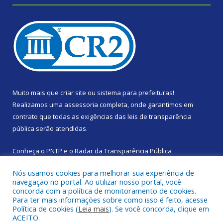
Muito mais que
criar site
ou
sistema para prefeituras
!
Realizamos uma
assessoria
completa, onde garantimos em
contrato que todas as exigências das
leis de transparência
pública
serão atendidas.
Conheça o
PNTP
e o
Radar da Transparência Pública
Nós usamos cookies para melhorar sua experiência de
navegação no portal. Ao utilizar nosso portal, você
concorda com a política de monitoramento de cookies.
Para ter mais informações sobre como isso é feito, acesse
Todos os direitos reservados a Prefeitura Municipal de Santa
Política de cookies (
Leia mais
). Se você concorda, clique em
Izabel do Pará.
ACEITO.