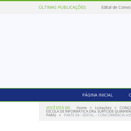
ÚLTIMAS PUBLICAÇÕES:
Edital de Convo
PÁGINA INICIAL
O
»
»
VOCÊ ESTÁ EM:
Home
Licitações
CONCO
ESCOLA DE INFORMÁTICA DRa. EURYCIDE GUIMARÃES
»
PARÁ)
PARTE 04 – EDITAL – CONCORRÊNCIA AS